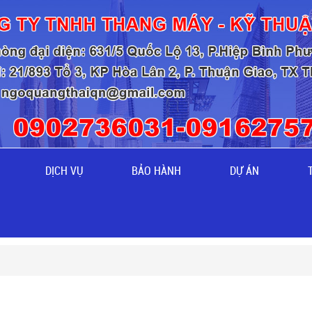
DỊCH VỤ
BẢO HÀNH
DỰ ÁN